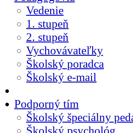
Vedenie
1. stupeň
2. stupeň
Vychovávateľky
Školský poradca
Školský e-mail
Podporný tím
Školský špeciálny pe
Školský psychológ