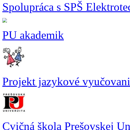
S
polupráca s SPŠ Elektrot
PU akademik
Projekt jazykové vyučovan
Cvičná škola Prešovskej Un