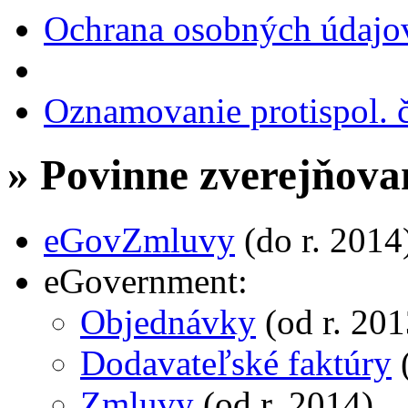
Ochrana osobných údajo
Oznamovanie protispol. č
» Povinne zverejňova
eGovZmluvy
(do r. 2014
eGovernment:
Objednávky
(od r. 201
Dodavateľské faktúry
(
Zmluvy
(od r. 2014)