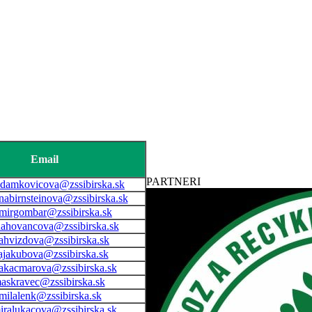
Email
PARTNERI
damkovicova@zssibirska.sk
abirnsteinova@zssibirska.sk
imirgombar@zssibirska.sk
nahovancova@zssibirska.sk
ahvizdova@zssibirska.sk
ajakubova@zssibirska.sk
akacmarova@zssibirska.sk
askravec@zssibirska.sk
milalenk@zssibirska.sk
iralukacova@zssibirska.sk