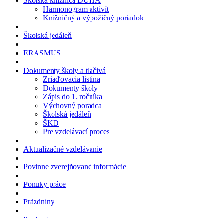
Školská knižnica DÚHA
Harmonogram aktivít
Knižničný a výpožičný poriadok
Školská jedáleň
ERASMUS+
Dokumenty školy a tlačivá
Zriaďovacia listina
Dokumenty školy
Zápis do 1. ročníka
Výchovný poradca
Školská jedáleň
ŠKD
Pre vzdelávací proces
Aktualizačné vzdelávanie
Povinne zverejňované informácie
Ponuky práce
Prázdniny