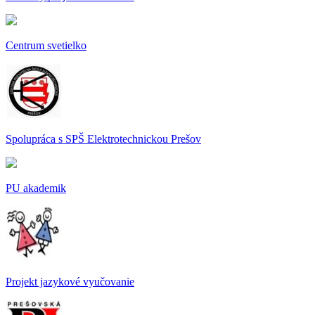
Centrum svetielko
S
polupráca s SPŠ Elektrotechnickou Prešov
PU akademik
Projekt jazykové vyučovanie