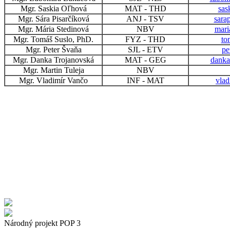
Mgr. Saskia Oľhová
MAT - THD
sas
Mgr. Sára Pisarčíková
ANJ - TSV
sara
Mgr. Mária Stedinová
NBV
mari
Mgr. Tomáš Suslo, PhD.
FYZ - THD
to
Mgr. Peter Švaňa
SJL - ETV
pe
Mgr. Danka Trojanovská
MAT - GEG
danka
Mgr. Martin Tuleja
NBV
Mgr. Vladimír Vančo
INF - MAT
vlad
Národný projekt POP 3