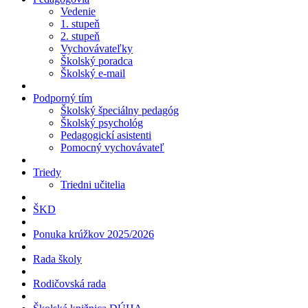
Vedenie
1. stupeň
2. stupeň
Vychovávateľky
Školský poradca
Školský e-mail
Podporný tím
Školský špeciálny pedagóg
Školský psychológ
Pedagogickí asistenti
Pomocný vychovávateľ
Triedy
Triedni učitelia
ŠKD
Ponuka krúžkov 2025/2026
Rada školy
Rodičovská rada