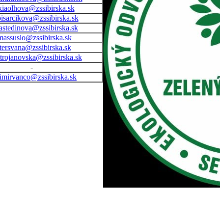
kiaolhova@zssibirska.sk
pisarcikova@zssibirska.sk
astedinova@zssibirska.sk
massuslo@zssibirska.sk
tersvana@zssibirska.sk
trojanovska@zssibirska.sk
-
imirvanco@zssibirska.sk