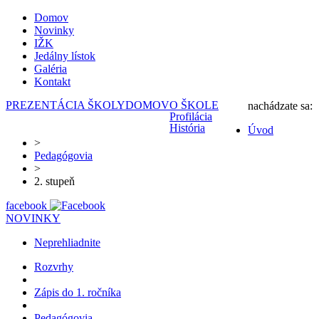
Domov
Novinky
IŽK
Jedálny lístok
Galéria
Kontakt
PREZENTÁCIA ŠKOLY
DOMOV
O ŠKOLE
nachádzate sa:
Profilácia
História
Úvod
>
Pedagógovia
>
2. stupeň
facebook
NOVINKY
Neprehliadnite
Rozvrhy
Zápis do 1. ročníka
Pedagógovia