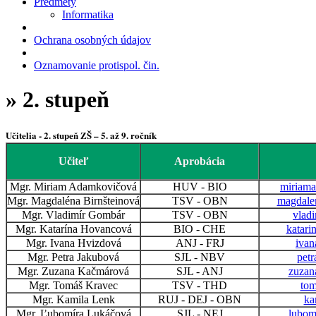
Predmety
Informatika
Ochrana osobných údajov
Oznamovanie protispol. čin.
» 2. stupeň
Učitelia - 2. stupeň ZŠ – 5. až 9. ročník
Učiteľ
Aprobácia
Mgr. Miriam Adamkovičová
HUV - BIO
miriama
Mgr. Magdaléna Birnšteinová
TSV - OBN
magdalen
Mgr. Vladimír Gombár
TSV - OBN
vlad
Mgr. Katarína Hovancová
BIO - CHE
katari
Mgr. Ivana Hvizdová
ANJ - FRJ
ivan
Mgr. Petra Jakubová
SJL - NBV
petr
Mgr. Zuzana Kačmárová
SJL - ANJ
zuzan
Mgr. Tomáš Kravec
TSV - THD
tom
Mgr. Kamila Lenk
RUJ - DEJ - OBN
ka
Mgr. Ľubomíra Lukáčová
SJL - NEJ
lubom