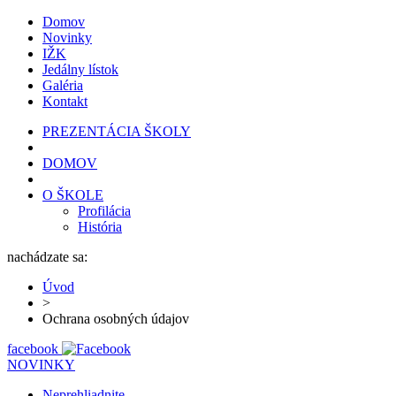
Domov
Novinky
IŽK
Jedálny lístok
Galéria
Kontakt
PREZENTÁCIA ŠKOLY
DOMOV
O ŠKOLE
Profilácia
História
nachádzate sa:
Úvod
>
Ochrana osobných údajov
facebook
NOVINKY
Neprehliadnite