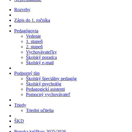
Rozvrhy
Zápis do 1. ročníka
Pedagógovia
Vedenie
1. stupeň
2. stupeň
Vychovávateľky
Školský poradca
Školský e-mail
Podporný tím
Školský špeciálny pedagóg
Školský psychológ
Pedagogickí asistenti
Pomocný vychovávateľ
Triedy
Triedni učitelia
ŠKD
Ponuka krúžkov 2025/2026