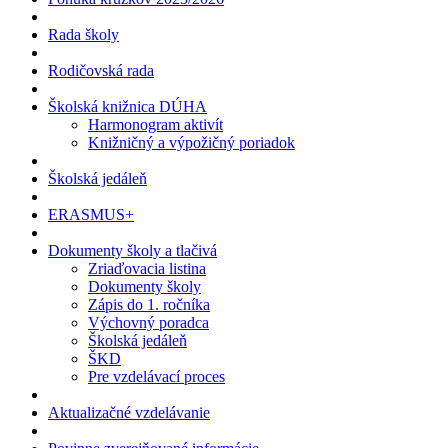
Rada školy
Rodičovská rada
Školská knižnica DÚHA
Harmonogram aktivít
Knižničný a výpožičný poriadok
Školská jedáleň
ERASMUS+
Dokumenty školy a tlačivá
Zriaďovacia listina
Dokumenty školy
Zápis do 1. ročníka
Výchovný poradca
Školská jedáleň
ŠKD
Pre vzdelávací proces
Aktualizačné vzdelávanie