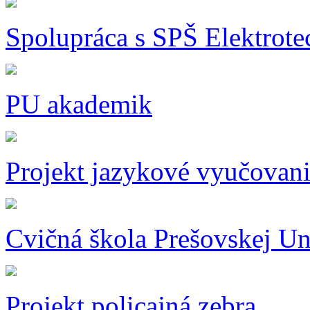
S
polupráca s SPŠ Elektrot
PU akademik
Projekt jazykové vyučovan
Cvičná škola Prešovskej Un
Projekt policajná zebra