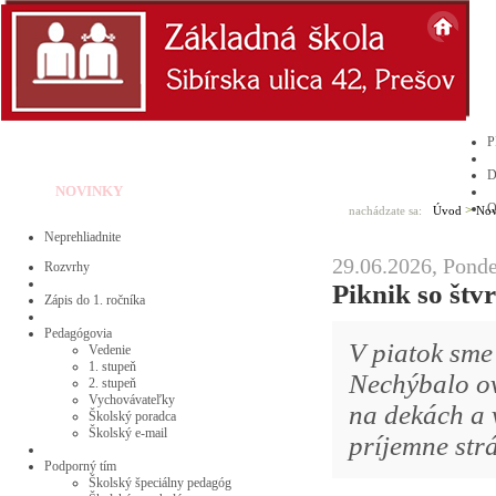
P
NOVINKY
O
>
nachádzate sa:
Úvod
Nov
Neprehliadnite
29.06.2026, Pond
Rozvrhy
Piknik so štv
Zápis do 1. ročníka
Pedagógovia
V piatok sme 
Vedenie
1. stupeň
Nechýbalo ov
2. stupeň
Vychovávateľky
na dekách a v
Školský poradca
Školský e-mail
príjemne str
Podporný tím
Školský špeciálny pedagóg