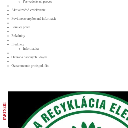
Pre vzdelávací proces
Aktualizačné vzdelávanie
Povinne zverejňované informácie
Ponuky práce
Prázdniny
Predmety
Informatika
Ochrana osobných údajov
Oznamovanie protispol. čin.
PARTNERI