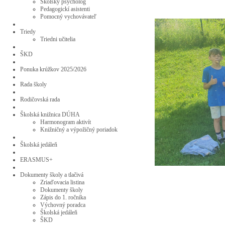
Školský psychológ
Pedagogickí asistenti
Pomocný vychovávateľ
Triedy
Triedni učitelia
ŠKD
Ponuka krúžkov 2025/2026
Rada školy
Rodičovská rada
Školská knižnica DÚHA
Harmonogram aktivít
Knižničný a výpožičný poriadok
Školská jedáleň
ERASMUS+
Dokumenty školy a tlačivá
Zriaďovacia listina
Dokumenty školy
Zápis do 1. ročníka
Výchovný poradca
Školská jedáleň
ŠKD