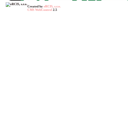
Created by
eRCIS, s.r.o.
CMS WebControl
2.5